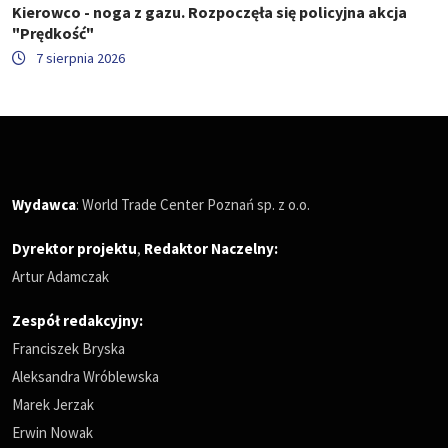
Kierowco - noga z gazu. Rozpoczęła się policyjna akcja
"Prędkość"
7 sierpnia 2026
Wydawca
: World Trade Center Poznań sp. z o.o.
Dyrektor projektu
,
Redaktor Naczelny
:
Artur Adamczak
Zespół redakcyjny:
Franciszek Bryska
Aleksandra Wróblewska
Marek Jerzak
Erwin Nowak