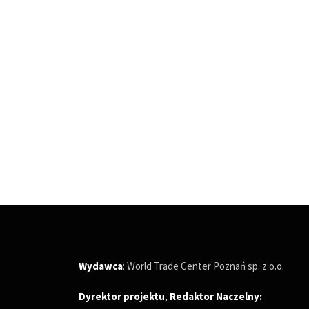
Wydawca
: World Trade Center Poznań sp. z o.o.
Dyrektor projektu
,
Redaktor Naczelny
: