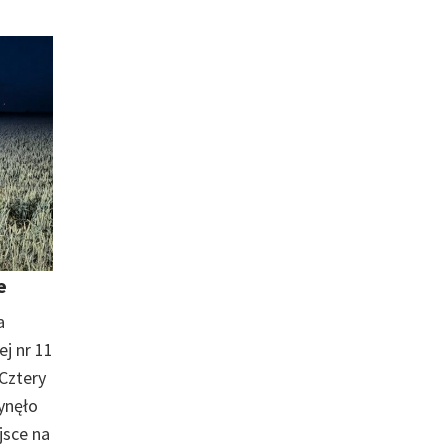
e
a
j nr 11
Cztery
ynęło
jsce na