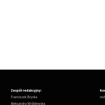
Zespół redakcyjny:
Ko
Franciszek Bryska
red
Aleksandra Wróblewska