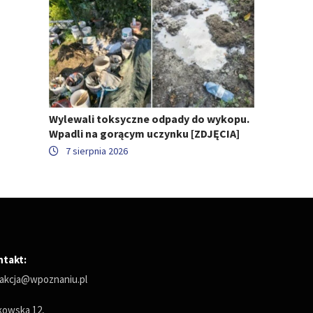
Wylewali toksyczne odpady do wykopu.
Wpadli na gorącym uczynku [ZDJĘCIA]
7 sierpnia 2026
ntakt:
akcja@wpoznaniu.pl
owska 12,