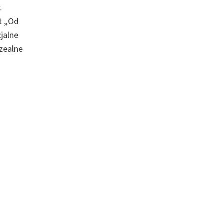
.
t „Od
jalne
zealne