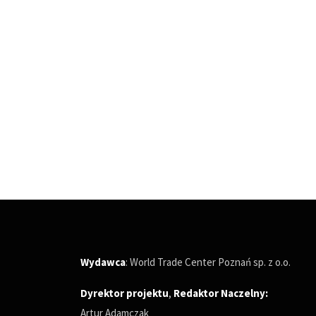
Wydawca
: World Trade Center Poznań sp. z o.o.
Dyrektor projektu
,
Redaktor Naczelny
:
Artur Adamczak