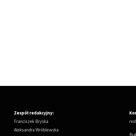
Zespół redakcyjny:
Ko
Franciszek Bryska
red
Aleksandra Wróblewska
Buk