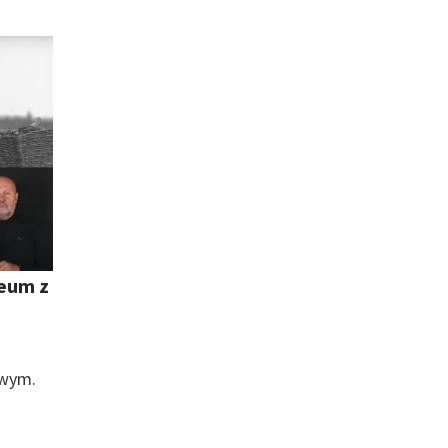
eum z
owym.