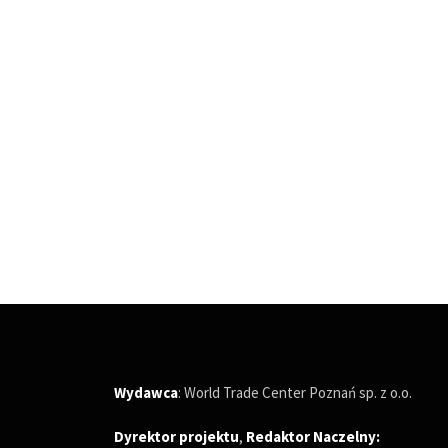
Wydawca
: World Trade Center Poznań sp. z o.o.
Dyrektor projektu
,
Redaktor Naczelny
: