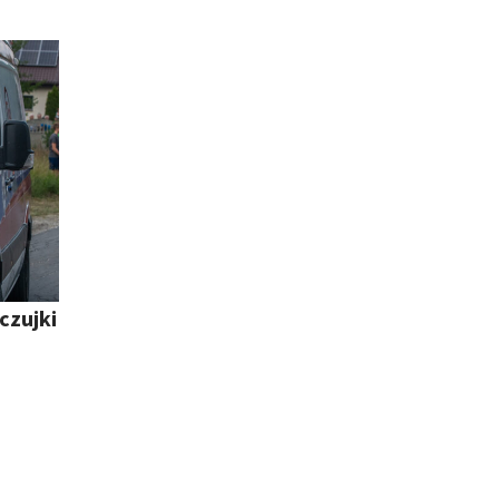
czujki
ń