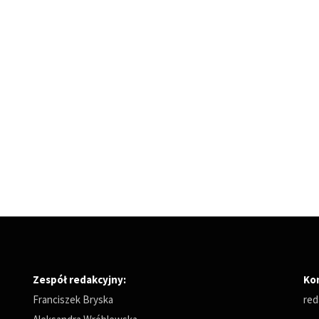
Zespół redakcyjny:
Ko
Franciszek Bryska
red