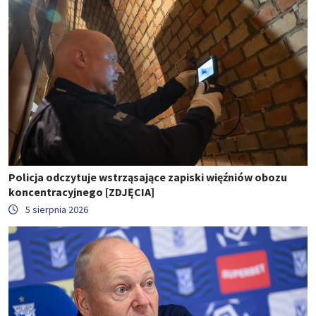
Policja odczytuje wstrząsające zapiski więźniów obozu
koncentracyjnego [ZDJĘCIA]
5 sierpnia 2026