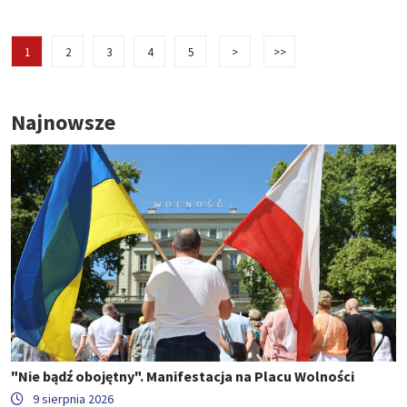
1
2
3
4
5
>
>>
Najnowsze
"Nie bądź obojętny". Manifestacja na Placu Wolności
9 sierpnia 2026