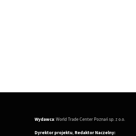
Wydawca
: World Trade Center Poznań sp. z o.o.
Dyrektor projektu
,
Redaktor Naczelny
: