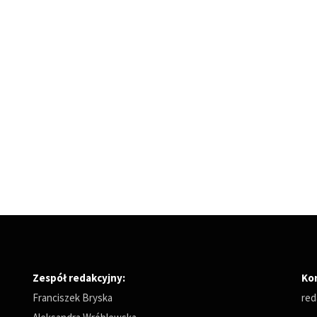
Zespół redakcyjny:
Ko
Franciszek Bryska
red