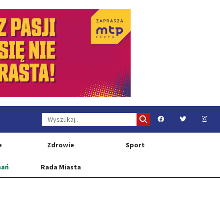
e
Zdrowie
Sport
nań
Rada Miasta