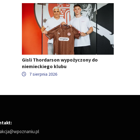
Gisli Thordarson wypożyczony do
niemieckiego klubu
7 sierpnia 2026
ntakt:
akcja@wpoznaniu.pl