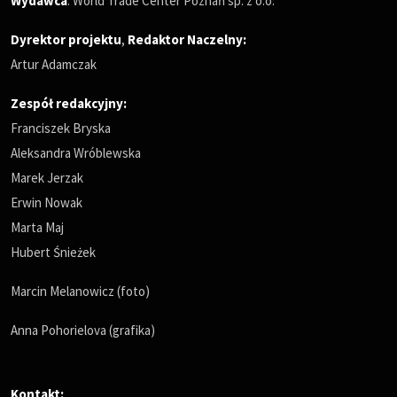
Wydawca
: World Trade Center Poznań sp. z o.o.
Dyrektor projektu
,
Redaktor Naczelny
:
Artur Adamczak
Zespół redakcyjny:
Franciszek Bryska
Aleksandra Wróblewska
Marek Jerzak
Erwin Nowak
Marta Maj
Hubert Śnieżek
Marcin Melanowicz (foto)
Anna Pohorielova (grafika)
Kontakt: