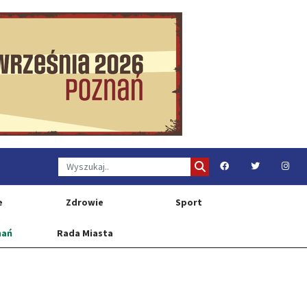
e
Zdrowie
Sport
nań
Rada Miasta