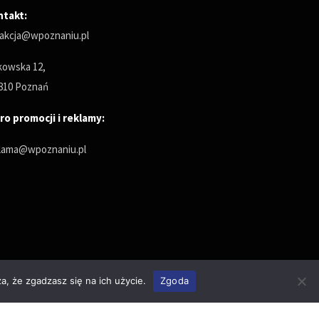
ntakt:
akcja@wpoznaniu.pl
owska 12,
810 Poznań
ro promocji i reklamy:
lama@wpoznaniu.pl
a, że zgadzasz się na ich użycie.
Zgoda