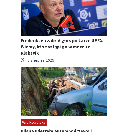
Frederiksen zabrał głos po karze UEFA.
Wiemy, kto zastąpi go w meczu z
Klaksvík
5 sierpnia 2026
Wielkopolska
Pijana uderzyła autem w drzewo i