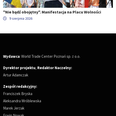
"Nie bądź obojętny". Manifestacja na Placu Wolności
9 sierpnia 2026
Wydawca
: World Trade Center Poznań sp. z o.o.
Dyrektor projektu
,
Redaktor Naczelny
:
Artur Adamczak
Zespół redakcyjny:
Franciszek Bryska
Aleksandra Wróblewska
Marek Jerzak
Erwin Nowak