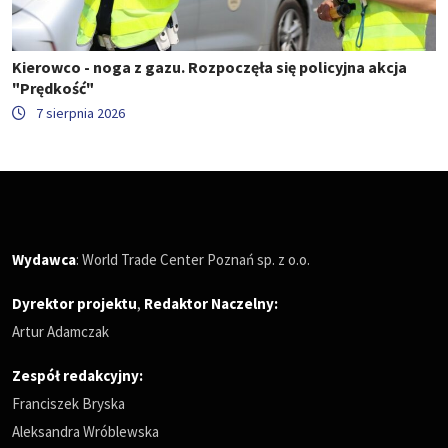
Kierowco - noga z gazu. Rozpoczęła się policyjna akcja
"Prędkość"
7 sierpnia 2026
Wydawca
: World Trade Center Poznań sp. z o.o.
Dyrektor projektu
,
Redaktor Naczelny
:
Artur Adamczak
Zespół redakcyjny:
Franciszek Bryska
Aleksandra Wróblewska