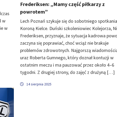
Frederiksen: „Mamy część piłkarzy z
powrotem”
dczas
l w
Lech Poznań szykuje się do sobotniego spotkania
ie w
Koroną Kielce. Duński szkoleniowiec Kolejorza, Ni
Frederiksen, przyznaje, że sytuacja kadrowa powo
zaczyna się poprawiać, choć wciąż nie brakuje
problemów zdrowotnych. Najgorszą wiadomością
uraz Roberta Gumnego, który doznał kontuzji w
ostatnim meczu i ma pauzować przez około 4–6
tygodni. Z drugiej strony, do zajęć z drużyną […]
14 sierpnia 2025