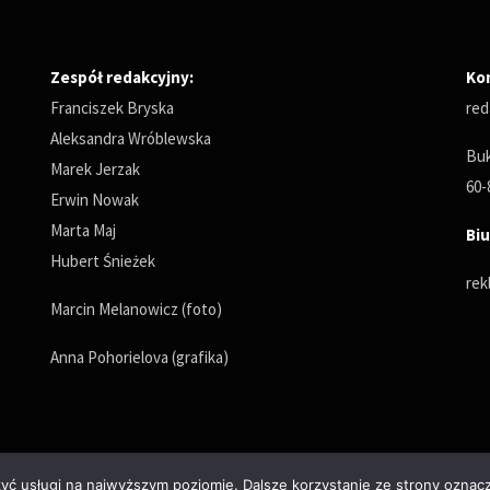
Zespół redakcyjny:
Ko
Franciszek Bryska
red
Aleksandra Wróblewska
Buk
Marek Jerzak
60-
Erwin Nowak
Marta Maj
Biu
Hubert Śnieżek
rek
Marcin Melanowicz (foto)
Anna Pohorielova (grafika)
zyć usługi na najwyższym poziomie. Dalsze korzystanie ze strony oznacz