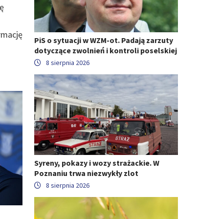
ę
rmację
PiS o sytuacji w WZM-ot. Padają zarzuty
dotyczące zwolnień i kontroli poselskiej
8 sierpnia 2026
Syreny, pokazy i wozy strażackie. W
Poznaniu trwa niezwykły zlot
8 sierpnia 2026