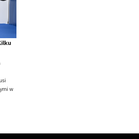
ilku
ń
usi
nymi w