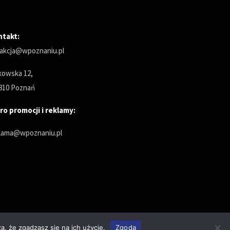
ntakt:
akcja@wpoznaniu.pl
owska 12,
810 Poznań
ro promocji i reklamy:
lama@wpoznaniu.pl
a, że zgadzasz się na ich użycie.
Zgoda