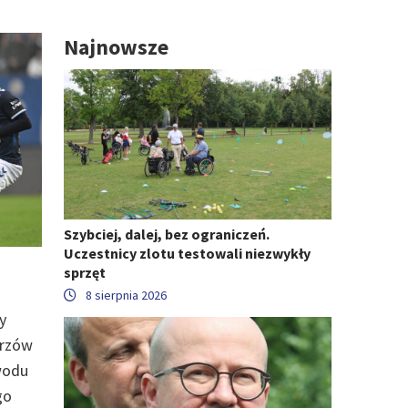
Najnowsze
Szybciej, dalej, bez ograniczeń.
Uczestnicy zlotu testowali niezwykły
sprzęt
8 sierpnia 2026
y
trzów
owodu
go