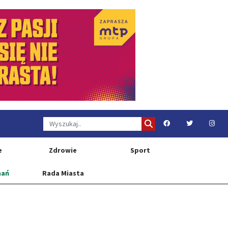
e
Zdrowie
Sport
nań
Rada Miasta