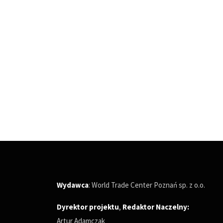
Wydawca
: World Trade Center Poznań sp. z o.o.
Dyrektor projektu
,
Redaktor Naczelny
:
Artur Adamczak