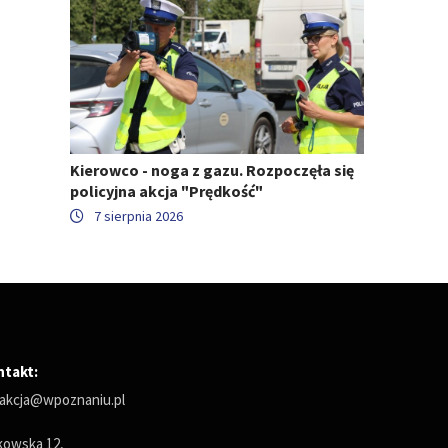
Kierowco - noga z gazu. Rozpoczęła się
policyjna akcja "Prędkość"
7 sierpnia 2026
ntakt:
akcja@wpoznaniu.pl
owska 12,