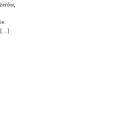
żerów,
ie.
 […]