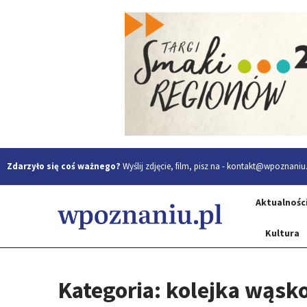
Zdarzyło się coś ważnego?
Wyślij zdjęcie, film, pisz na -
kontakt@wpoznaniu.
Aktualnośc
Kultura
Kategoria: kolejka wąsk