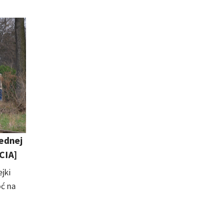
jednej
CIA]
jki
oć na