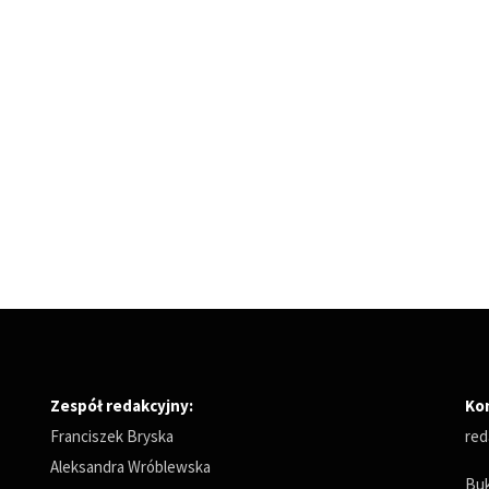
Zespół redakcyjny:
Ko
Franciszek Bryska
red
Aleksandra Wróblewska
Buk