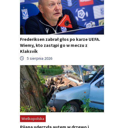
Frederiksen zabrał głos po karze UEFA.
Wiemy, kto zastąpi go w meczu z
Klaksvík
5 sierpnia 2026
Wielkopolska
Pijana uderzyła autem w drzewo i