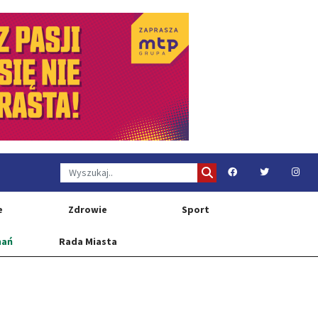
e
Zdrowie
Sport
nań
Rada Miasta