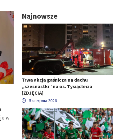
Najnowsze
Trwa akcja gaśnicza na dachu
„szesnastki” na os. Tysiąclecia
.
[ZDJĘCIA]
5 sierpnia 2026
a
je w