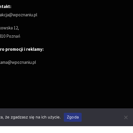
ntakt:
akcja@wpoznaniu.pl
owska 12,
810 Poznań
ro promocji i reklamy:
lama@wpoznaniu.pl
a, że zgadzasz się na ich użycie.
Zgoda