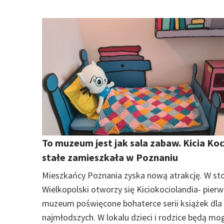
To muzeum jest jak sala zabaw. Kicia Koc
stałe zamieszkała w Poznaniu
Mieszkańcy Poznania zyska nową atrakcję. W sto
Wielkopolski otworzy się Kiciokociolandia- pier
muzeum poświęcone bohaterce serii książek dla
najmłodszych. W lokalu dzieci i rodzice będą mog