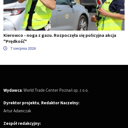
Kierowco - noga z gazu. Rozpoczęła się policyjna akcja
"Prędkość"
7 sierpnia 2026
Wydawca
: World Trade Center Poznań sp. z o.o.
Dyrektor projektu
,
Redaktor Naczelny
:
Artur Adamczak
Zespół redakcyjny: