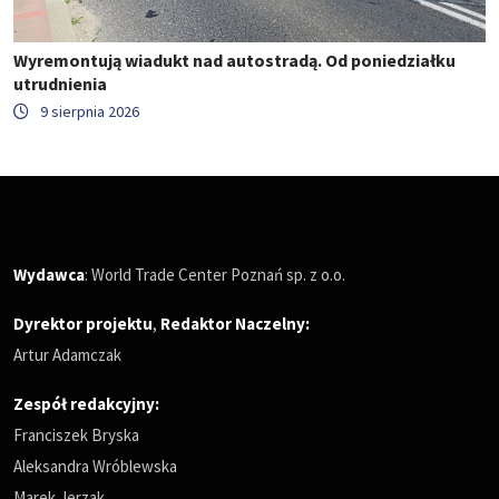
Wyremontują wiadukt nad autostradą. Od poniedziałku
utrudnienia
9 sierpnia 2026
Wydawca
: World Trade Center Poznań sp. z o.o.
Dyrektor projektu
,
Redaktor Naczelny
:
Artur Adamczak
Zespół redakcyjny:
Franciszek Bryska
Aleksandra Wróblewska
Marek Jerzak