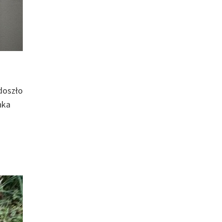
doszło
nka