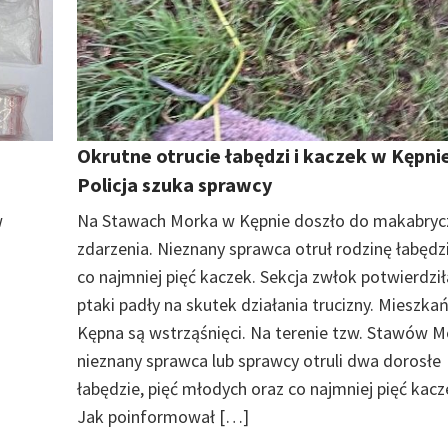
Okrutne otrucie łabędzi i kaczek w Kępnie
Policja szuka sprawcy
w
Na Stawach Morka w Kępnie doszło do makabry
zdarzenia. Nieznany sprawca otruł rodzinę łabędz
co najmniej pięć kaczek. Sekcja zwłok potwierdził
ptaki padły na skutek działania trucizny. Mieszka
Kępna są wstrząśnięci. Na terenie tzw. Stawów 
nieznany sprawca lub sprawcy otruli dwa dorosłe
łabędzie, pięć młodych oraz co najmniej pięć kacz
Jak poinformował […]