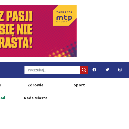
e
Zdrowie
Sport
nań
Rada Miasta