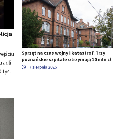
licja
Sprzęt na czas wojny i katastrof. Trzy
wejściu
poznańskie szpitale otrzymają 10 mln zł
radli
7 sierpnia 2026
 tys.