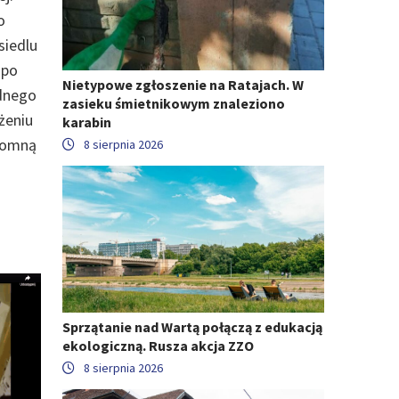
o
siedlu
 po
Nietypowe zgłoszenie na Ratajach. W
ednego
zasieku śmietnikowym znaleziono
żeniu
karabin
ytomną
8 sierpnia 2026
Sprzątanie nad Wartą połączą z edukacją
ekologiczną. Rusza akcja ZZO
8 sierpnia 2026