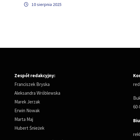
10 sierpnia 2025
Zespół redakcyjny:
Ko
Franciszek Bryska
red
Aleksandra Wróblewska
Buk
Marek Jerzak
60-
Erwin Nowak
Marta Maj
Biu
Hubert Śnieżek
rek