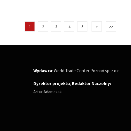
1
2
3
4
5
>
>>
Wydawca
: World Trade Center Poznań sp. z o.o.
Dyrektor projektu
,
Redaktor Naczelny
:
Artur Adamczak