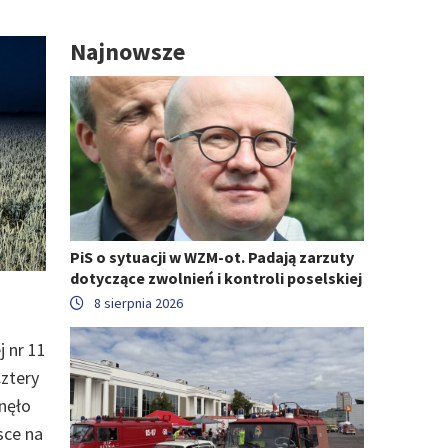
Najnowsze
PiS o sytuacji w WZM-ot. Padają zarzuty
dotyczące zwolnień i kontroli poselskiej
8 sierpnia 2026
 nr 11
ztery
ynęło
sce na