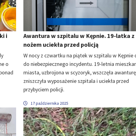
i i
Awantura w szpitalu w Kępnie. 19-latka z
nożem uciekła przed policją
dy
W nocy z czwartku na piątek w szpitalu w Kępnie 
ne o
do niebezpiecznego incydentu. 19-letnia mieszka
 ponad
miasta, uzbrojona w scyzoryk, wszczęła awanturę
zniszczyła wyposażenie szpitala i uciekła przed
przybyciem policji.
17 października 2025