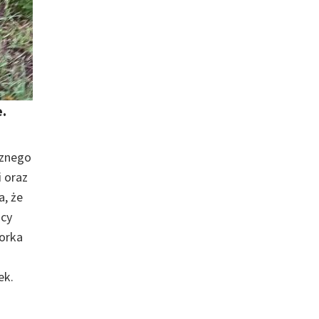
.
cznego
i oraz
a, że
ńcy
Morka
ek.