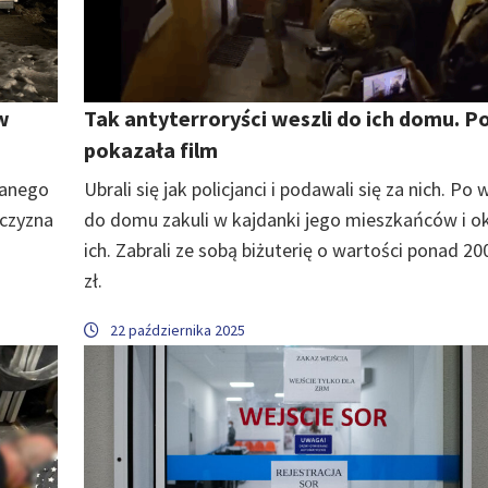
w
Tak antyterroryści weszli do ich domu. Po
pokazała film
zanego
Ubrali się jak policjanci i podawali się za nich. Po 
czyzna
do domu zakuli w kajdanki jego mieszkańców i ok
ich. Zabrali ze sobą biżuterię o wartości ponad 200
zł.
22 października 2025