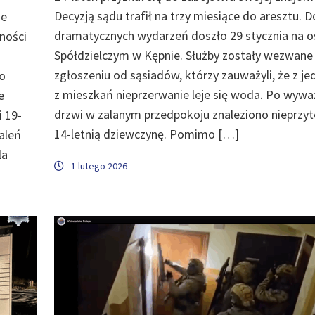
Decyzją sądu trafił na trzy miesiące do aresztu. D
ie
dramatycznych wydarzeń doszło 29 stycznia na o
ności
Spółdzielczym w Kępnie. Służby zostały wezwane
zgłoszeniu od sąsiadów, którzy zauważyli, że z j
 o
z mieszkań nieprzerwanie leje się woda. Po wywa
e
drzwi w zalanym przedpokoju znaleziono nieprz
i 19-
14-letnią dziewczynę. Pomimo […]
aleń
la
1 lutego 2026