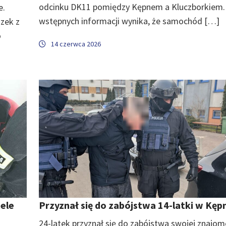
odcinku DK11 pomiędzy Kępnem a Kluczborkiem.
e.
wstępnych informacji wynika, że samochód […]
zek z
o
14 czerwca 2026
ele
Przyznał się do zabójstwa 14-latki w Kęp
24-latek przyznał się do zabójstwa swojej znajome