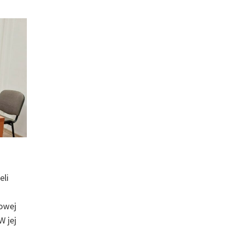
eli
nowej
W jej