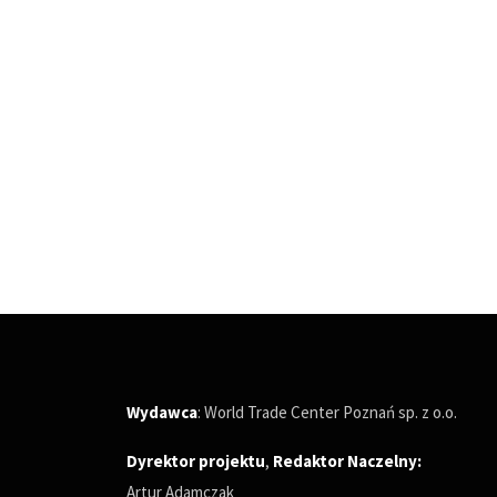
Wydawca
: World Trade Center Poznań sp. z o.o.
Dyrektor projektu
,
Redaktor Naczelny
:
Artur Adamczak