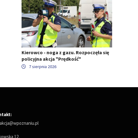
Kierowco - noga z gazu. Rozpoczęła się
policyjna akcja "Prędkość"
7 sierpnia 2026
ntakt:
akcja@wpoznaniu.pl
owska 12,