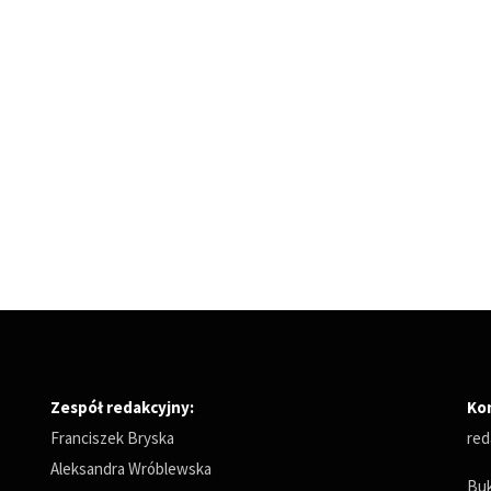
Zespół redakcyjny:
Ko
Franciszek Bryska
red
Aleksandra Wróblewska
Buk