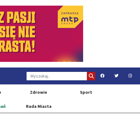
e
Zdrowie
Sport
nań
Rada Miasta