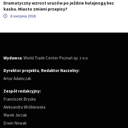
Dramatyczny wzrost urazów po jeździe hulajnogą bez
kasku. Miasto zmieni przepisy?
6 sierpnia 2026
Wydawca
: World Trade Center Poznań sp. z o.o.
Dyrektor projektu
,
Redaktor Naczelny
:
Artur Adamczak
Zespół redakcyjny:
Franciszek Bryska
Aleksandra Wróblewska
Marek Jerzak
Erwin Nowak