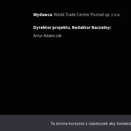
Wydawca
: World Trade Center Poznań sp. z o.o.
Dyrektor projektu
,
Redaktor Naczelny
:
Artur Adamczak
Ta strona korzysta z ciasteczek aby świadc