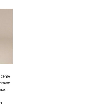
scenie
ącznym
niać
em