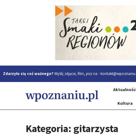
Zdarzyło się coś ważnego?
Wyślij zdjęcie, film, pisz na -
kontakt@wpoznaniu.
Aktualnośc
Kultura
Kategoria: gitarzysta