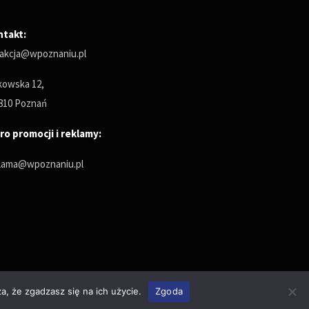
ntakt:
akcja@wpoznaniu.pl
owska 12,
810 Poznań
ro promocji i reklamy:
lama@wpoznaniu.pl
a, że zgadzasz się na ich użycie.
Zgoda