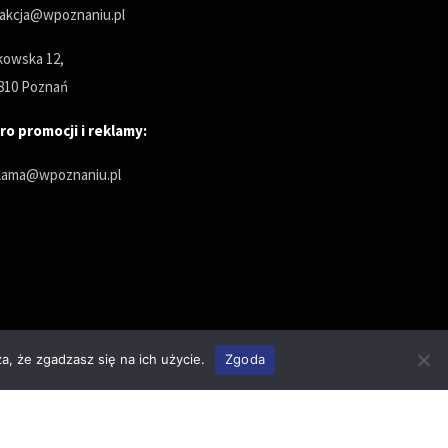
akcja@wpoznaniu.pl
owska 12,
810 Poznań
ro promocji i reklamy:
lama@wpoznaniu.pl
a, że zgadzasz się na ich użycie.
Zgoda