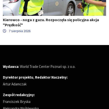
Kierowco - noga z gazu. Rozpoczęła się policyjna akcja
"Prędkość"
7 sierpnia 2026
Wydawca
: World Trade Center Poznań sp. z o.o.
Dyrektor projektu
,
Redaktor Naczelny
:
Artur Adamczak
Zespół redakcyjny:
Franciszek Bryska
Aleksandra Wróblewska