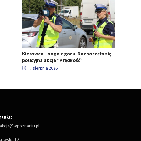
Kierowco - noga z gazu. Rozpoczęła się
policyjna akcja "Prędkość"
7 sierpnia 2026
ntakt:
akcja@wpoznaniu.pl
owska 12,