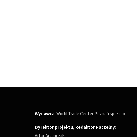
Wydawca
: World Trade Center Poznań sp. z o.o.
Dyrektor projektu
,
Redaktor Naczelny
:
Artur Adamczak