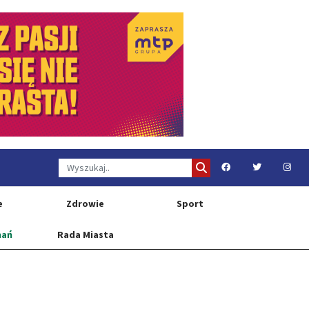
e
Zdrowie
Sport
nań
Rada Miasta