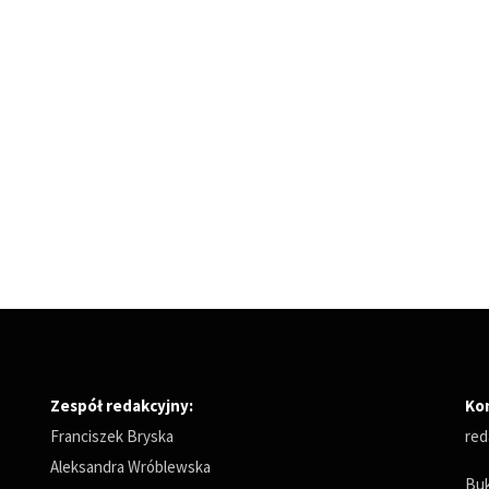
Zespół redakcyjny:
Ko
Franciszek Bryska
red
Aleksandra Wróblewska
Buk