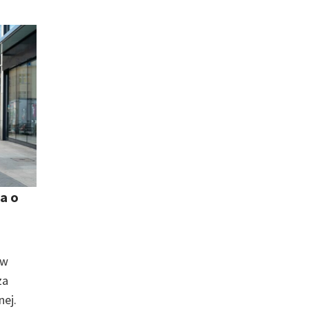
a o
 w
za
nej.