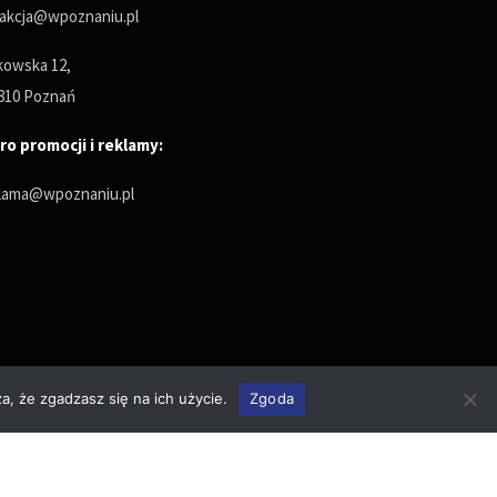
akcja@wpoznaniu.pl
owska 12,
810 Poznań
ro promocji i reklamy:
lama@wpoznaniu.pl
a, że zgadzasz się na ich użycie.
Zgoda