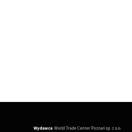
Wydawca
: World Trade Center Poznań sp. z o.o.