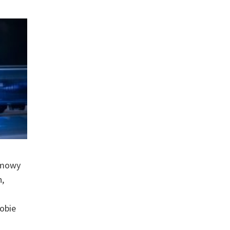
nimowy
,
obie