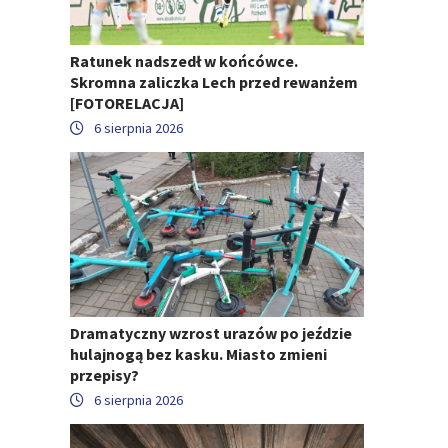
Ratunek nadszedł w końcówce.
Skromna zaliczka Lech przed rewanżem
[FOTORELACJA]
6 sierpnia 2026
Dramatyczny wzrost urazów po jeździe
hulajnogą bez kasku. Miasto zmieni
przepisy?
6 sierpnia 2026