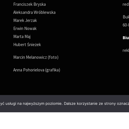
Franciszek Bryska
red
Aleksandra Wróblewska
Buk
Marek Jerzak
60-
Erwin Nowak
Marta Maj
Biu
Hubert Śnieżek
rek
Marcin Melanowicz (foto)
Anna Pohorielova (grafika)
zyć usługi na najwyższym poziomie. Dalsze korzystanie ze strony oznacz
Polityka prywatności
© Copyrights 2025. All Rights Reserved by wPoznaniu.pl