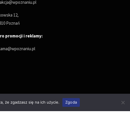
akcja@wpoznaniu.pl
owska 12,
810 Poznań
ro promocji i reklamy:
lama@wpoznaniu.pl
a, że zgadzasz się na ich użycie.
Zgoda