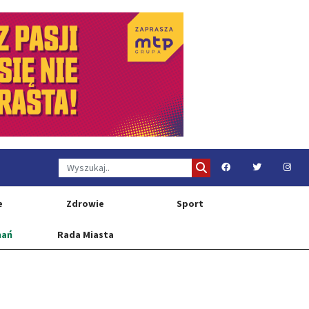
e
Zdrowie
Sport
nań
Rada Miasta