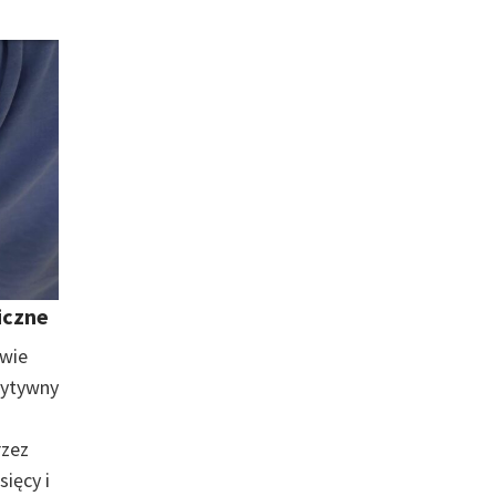
iczne
awie
zytywny
rzez
ięcy i