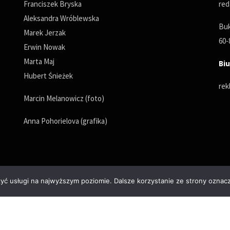
Franciszek Bryska
red
Aleksandra Wróblewska
Buk
Marek Jerzak
60-
Erwin Nowak
Marta Maj
Biu
Hubert Śnieżek
rek
Marcin Melanowicz (foto)
Anna Pohorielova (grafika)
zyć usługi na najwyższym poziomie. Dalsze korzystanie ze strony oznacz
Polityka prywatności
© Copyrights 2025. All Rights Reserved by wPoznaniu.pl