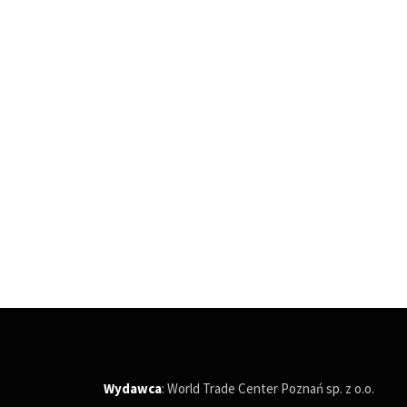
Wydawca
: World Trade Center Poznań sp. z o.o.