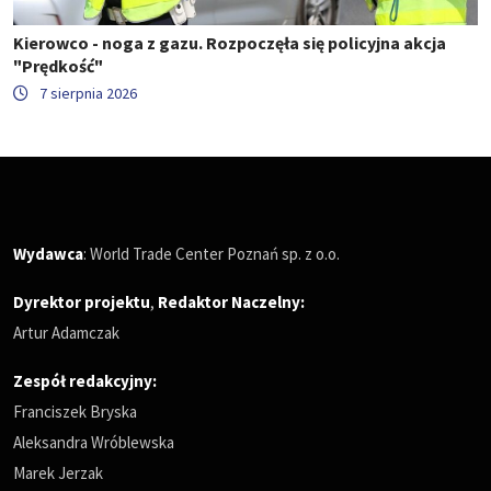
Kierowco - noga z gazu. Rozpoczęła się policyjna akcja
"Prędkość"
7 sierpnia 2026
Wydawca
: World Trade Center Poznań sp. z o.o.
Dyrektor projektu
,
Redaktor Naczelny
:
Artur Adamczak
Zespół redakcyjny:
Franciszek Bryska
Aleksandra Wróblewska
Marek Jerzak