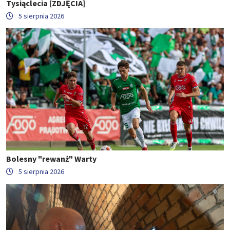
Tysiąclecia [ZDJĘCIA]
5 sierpnia 2026
Bolesny "rewanż" Warty
5 sierpnia 2026