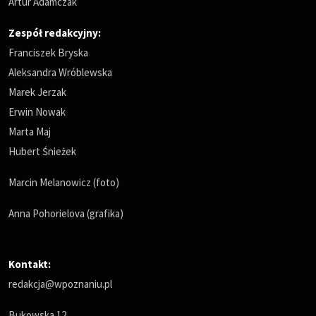
Artur Adamczak
Zespół redakcyjny:
Franciszek Bryska
Aleksandra Wróblewska
Marek Jerzak
Erwin Nowak
Marta Maj
Hubert Śnieżek
Marcin Melanowicz (foto)
Anna Pohorielova (grafika)
Kontakt:
redakcja@wpoznaniu.pl
Bukowska 12,