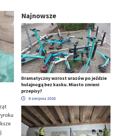
Najnowsze
Dramatyczny wzrost urazów po jeździe
hulajnogą bez kasku. Miasto zmieni
przepisy?
6 sierpnia 2026
ząt
wyroku
ększe
j