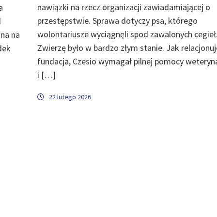
nawiązki na rzecz organizacji zawiadamiającej o
a
przestępstwie. Sprawa dotyczy psa, którego
d
wolontariusze wyciągnęli spod zawalonych cegieł
ana na
Zwierzę było w bardzo złym stanie. Jak relacjonuj
dek
fundacja, Czesio wymagał pilnej pomocy weteryna
i […]
22 lutego 2026