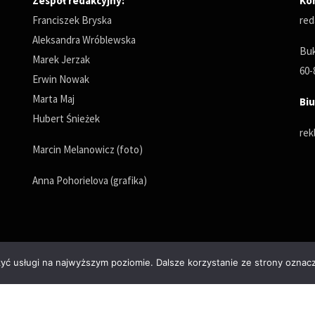
Zespół redakcyjny:
Ko
Franciszek Bryska
red
Aleksandra Wróblewska
Buk
Marek Jerzak
60-
Erwin Nowak
Marta Maj
Biu
Hubert Śnieżek
rek
Marcin Melanowicz (foto)
Anna Pohorielova (grafika)
zyć usługi na najwyższym poziomie. Dalsze korzystanie ze strony oznacz
Polityka prywatności