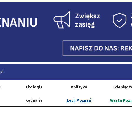
pl
i
Ekologia
Polityka
Pieniądz
Kulinaria
Lech Poznań
Warta Poz