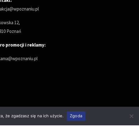
ntakt:
akcja@wpoznaniu.pl
owska 12,
810 Poznań
ro promocji i reklamy:
lama@wpoznaniu.pl
a, że zgadzasz się na ich użycie.
Zgoda