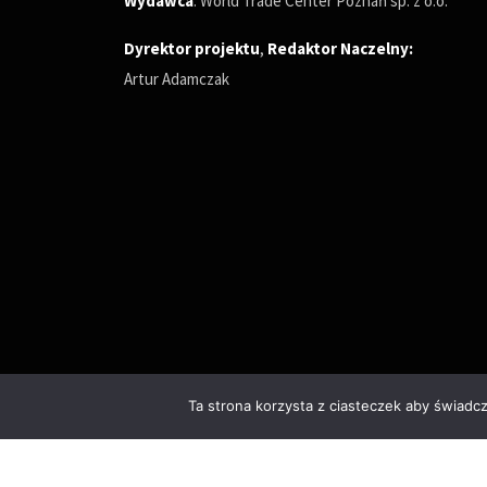
Wydawca
: World Trade Center Poznań sp. z o.o.
Dyrektor projektu
,
Redaktor Naczelny
:
Artur Adamczak
Ta strona korzysta z ciasteczek aby świadc