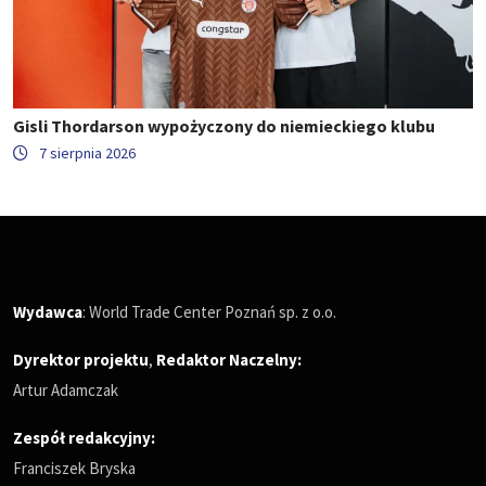
Gisli Thordarson wypożyczony do niemieckiego klubu
7 sierpnia 2026
Wydawca
: World Trade Center Poznań sp. z o.o.
Dyrektor projektu
,
Redaktor Naczelny
:
Artur Adamczak
Zespół redakcyjny:
Franciszek Bryska