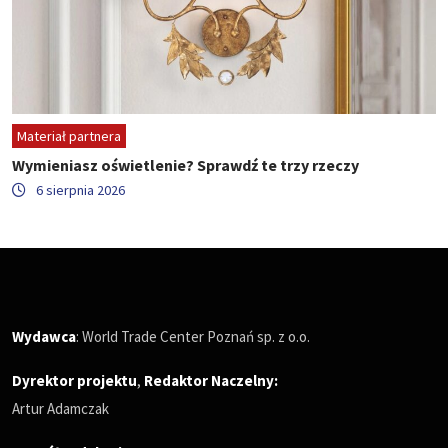
Materiał partnera
Wymieniasz oświetlenie? Sprawdź te trzy rzeczy
6 sierpnia 2026
Wydawca
: World Trade Center Poznań sp. z o.o.
Dyrektor projektu
,
Redaktor Naczelny
:
Artur Adamczak