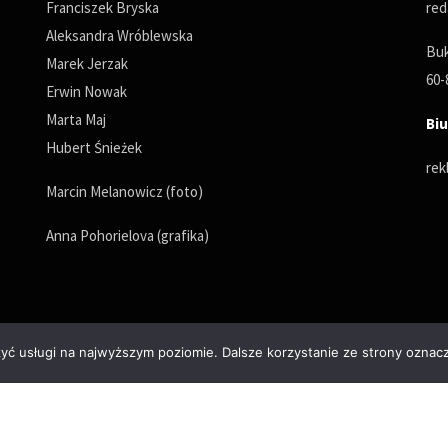
Franciszek Bryska
red
Aleksandra Wróblewska
Buk
Marek Jerzak
60-
Erwin Nowak
Marta Maj
Biu
Hubert Śnieżek
rek
Marcin Melanowicz (foto)
Anna Pohorielova (grafika)
zyć usługi na najwyższym poziomie. Dalsze korzystanie ze strony oznacz
Polityka prywatności
© Copyrights 2025. All Rights Reserved by wPoznaniu.pl