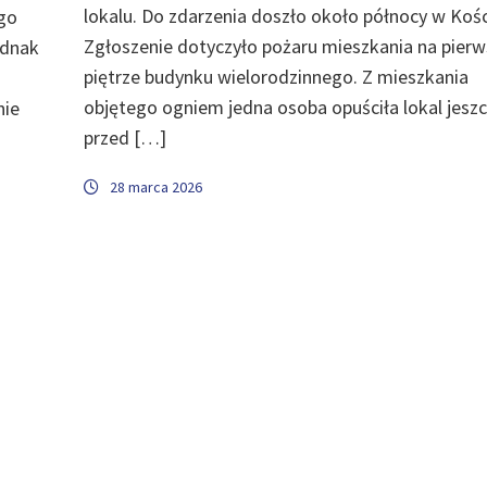
lokalu. Do zdarzenia doszło około północy w Kośc
ego
Zgłoszenie dotyczyło pożaru mieszkania na pier
ednak
piętrze budynku wielorodzinnego. Z mieszkania
objętego ogniem jedna osoba opuściła lokal jesz
nie
przed […]
28 marca 2026