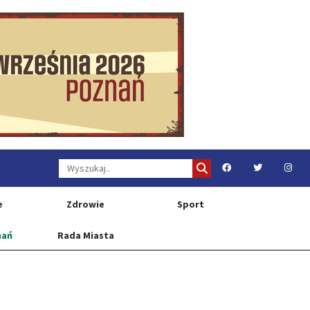
e
Zdrowie
Sport
nań
Rada Miasta