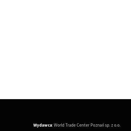
Wydawca
: World Trade Center Poznań sp. z o.o.