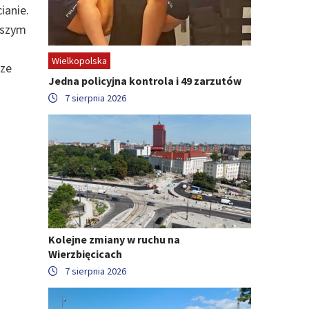
ianie.
wszym
Wielkopolska
cze
Jedna policyjna kontrola i 49 zarzutów
7 sierpnia 2026
Kolejne zmiany w ruchu na
Wierzbięcicach
7 sierpnia 2026