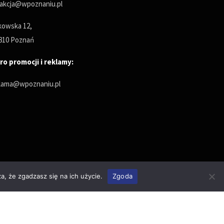
akcja@wpoznaniu.pl
owska 12,
810 Poznań
ro promocji i reklamy:
lama@wpoznaniu.pl
a, że zgadzasz się na ich użycie.
Zgoda