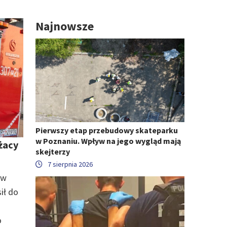
Najnowsze
Pierwszy etap przebudowy skateparku
w Poznaniu. Wpływ na jego wygląd mają
żacy
skejterzy
7 sierpnia 2026
 w
ił do
o