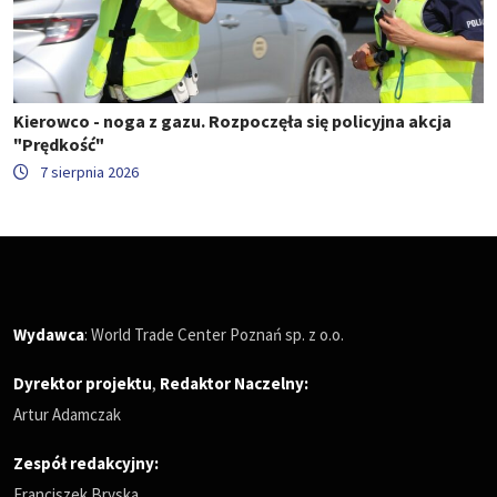
Kierowco - noga z gazu. Rozpoczęła się policyjna akcja
"Prędkość"
7 sierpnia 2026
Wydawca
: World Trade Center Poznań sp. z o.o.
Dyrektor projektu
,
Redaktor Naczelny
:
Artur Adamczak
Zespół redakcyjny:
Franciszek Bryska