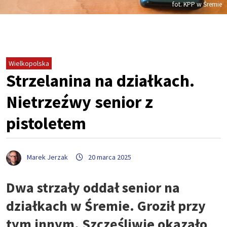
fot. KPP w Śremie
Wielkopolska
Strzelanina na działkach.
Nietrzeźwy senior z
pistoletem
Marek Jerzak
20 marca 2025
Dwa strzały oddał senior na
działkach w Śremie. Groził przy
tym innym. Szczęśliwie okazało