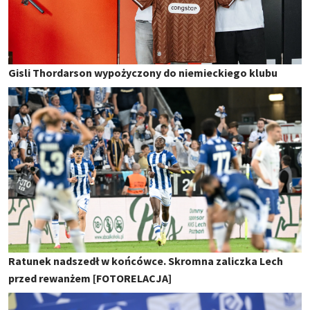
Gisli Thordarson wypożyczony do niemieckiego klubu
Ratunek nadszedł w końcówce. Skromna zaliczka Lech
przed rewanżem [FOTORELACJA]