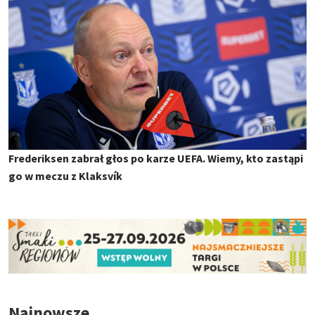
Frederiksen zabrał głos po karze UEFA. Wiemy, kto zastąpi
go w meczu z Klaksvík
Najnowsze