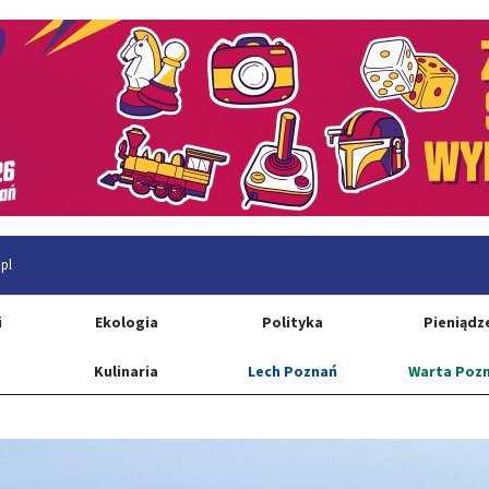
pl
i
Ekologia
Polityka
Pieniądz
Kulinaria
Lech Poznań
Warta Poz