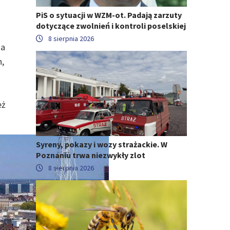
PiS o sytuacji w WZM-ot. Padają zarzuty
dotyczące zwolnień i kontroli poselskiej
8 sierpnia 2026
na
n,
eż
Syreny, pokazy i wozy strażackie. W
Poznaniu trwa niezwykły zlot
8 sierpnia 2026