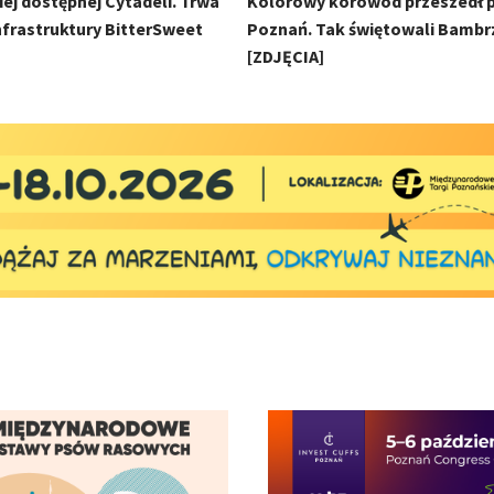
ej dostępnej Cytadeli. Trwa
Kolorowy korowód przeszedł 
frastruktury BitterSweet
Poznań. Tak świętowali Bambr
[ZDJĘCIA]