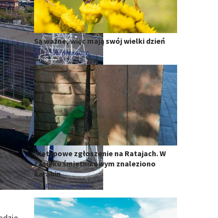
Są ważne, więc mają swój wielki dzień
8 sierpnia 2026
Nietypowe zgłoszenie na Ratajach. W
zasieku śmietnikowym znaleziono
karabin
8 sierpnia 2026
ędzie