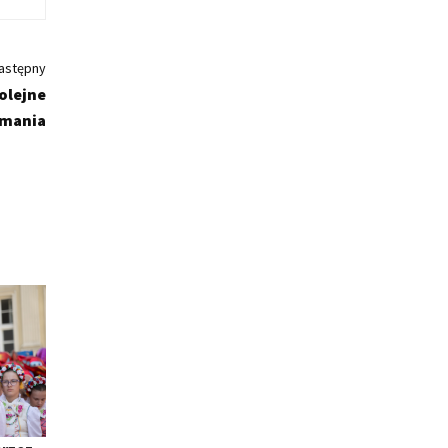
astępny
olejne
ymania