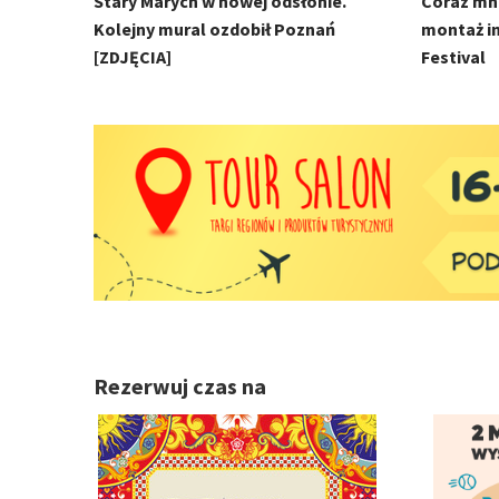
Stary Marych w nowej odsłonie.
Coraz mni
Kolejny mural ozdobił Poznań
montaż in
[ZDJĘCIA]
Festival
Rezerwuj czas na