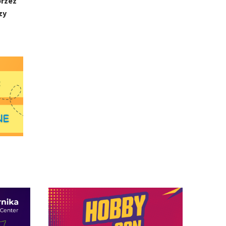
przez
zy