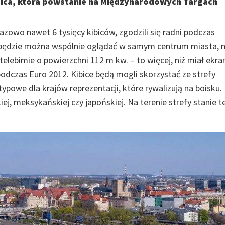
bica, która powstanie na Międzynarodowych Targach
azowo nawet 6 tysięcy kibiców, zgodzili się radni podczas
 będzie można wspólnie oglądać w samym centrum miasta, 
ebimie o powierzchni 112 m kw. – to więcej, niż miał ekra
odczas Euro 2012. Kibice będą mogli skorzystać ze strefy
powe dla krajów reprezentacji, które rywalizują na boisku.
, meksykańskiej czy japońskiej. Na terenie strefy stanie t