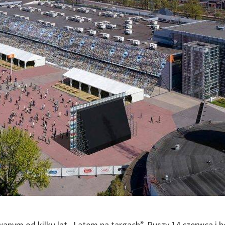
wanym od kilku lat „Latem na targach”. Ruszy 14 czerwca i b