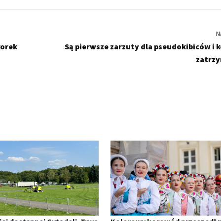
N
korek
Są pierwsze zarzuty dla pseudokibiców i k
zatrz