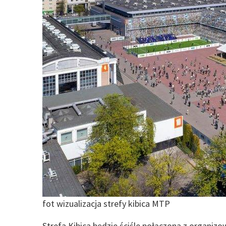
fot wizualizacja strefy kibica MTP
Strefa Kibica będzie ściśle połączona z organizo