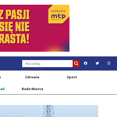
e
Zdrowie
Sport
nań
Rada Miasta