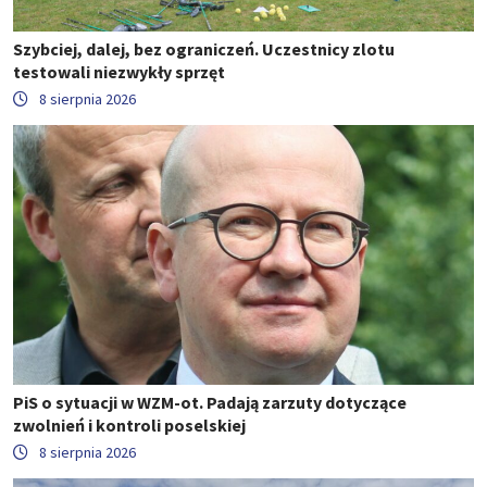
Szybciej, dalej, bez ograniczeń. Uczestnicy zlotu
testowali niezwykły sprzęt
8 sierpnia 2026
PiS o sytuacji w WZM-ot. Padają zarzuty dotyczące
zwolnień i kontroli poselskiej
8 sierpnia 2026