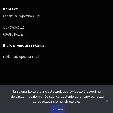
Kontakt:
redakcja@wpoznaniu.pl
Bukowska 12,
60-810 Poznań
Biuro promocji i reklamy:
reklama@wpoznaniu.pl
Ta strona korzysta z ciasteczek aby świadczyć usługi na
najwyższym poziomie. Dalsze korzystanie ze strony oznacza,
Polityka prywatności
że zgadzasz się na ich użycie.
© Copyrights 2025. All Rights Reserved by wPoznaniu.pl
Zgoda