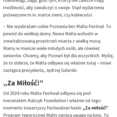
równowagi, dając głos tym, którzy nie zawsze mają
możliwość, aby zawalczyć o swoje. Stąd wydarzenia
poświęcone m.in. matce ziemi, czy kobiecości.
– Nie wyobrażam sobie Poznania bez Malta Festival. To
powód do wielkiej dumy. Nowa Malta wchodzi w
zrewitalizowaną przestrzeń miasta z wielką mocą.
Mamy w mieście wiele młodych osób, ale również
seniorów. Chcemy, aby Poznań był dla wszystkich. Myślę,
że to dobrze, że Malta odbywa się właśnie tutaj – mówi
zastępca prezydenta, Jędrzej Solarski.
„Za Miłość!”
Od 2024 roku Malta Festiwal odbywa się pod
mecenatem Kulczyk Foundation i właśnie od tego
momentu towarzyszy festiwalowi hasło
„Za miłość!
”.
Program tegorocznej Malty zwraca uwagę na kino. To