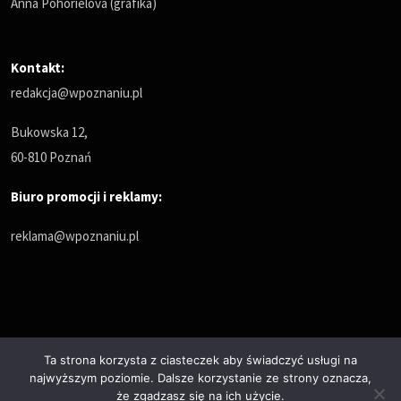
Anna Pohorielova (grafika)
Kontakt:
redakcja@wpoznaniu.pl
Bukowska 12,
60-810 Poznań
Biuro promocji i reklamy:
reklama@wpoznaniu.pl
Ta strona korzysta z ciasteczek aby świadczyć usługi na
najwyższym poziomie. Dalsze korzystanie ze strony oznacza,
Polityka prywatności
że zgadzasz się na ich użycie.