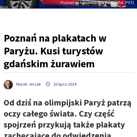
Poznań na taksówkach w Paryżu (fot. POT)
Poznań na plakatach w
Paryżu. Kusi turystów
gdańskim żurawiem
Marek Jerzak
26 lipca 2024
Od dziś na olimpijski Paryż patrzą
oczy całego świata. Czy część
spojrzeń przykują także plakaty
zachęcające do odwiedzenia