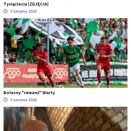
Tysiąclecia [ZDJĘCIA]
5 sierpnia 2026
Bolesny "rewanż" Warty
5 sierpnia 2026