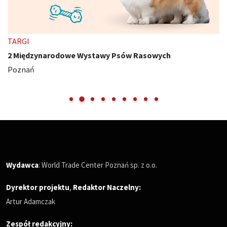
TARGI
2 Międzynarodowe Wystawy Psów Rasowych
Poznań
Wydawca
: World Trade Center Poznań sp. z o.o.
Dyrektor projektu
,
Redaktor Naczelny
:
Artur Adamczak
Zespół redakcyjny: