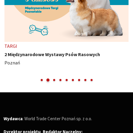
TARGI
2 Międzynarodowe Wystawy Psów Rasowych
Poznań
Wydawca
: World Trade Center Poznań sp. z o.o.
Dyrektor projektu
,
Redaktor Naczelny
: