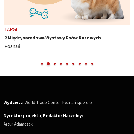
TARGI
2 Międzynarodowe Wystawy Psów Rasowych
Poznań
Wydawca
: World Trade Center Poznań sp. z o.o.
Dyrektor projektu
,
Redaktor Naczelny
:
Artur Adamczak