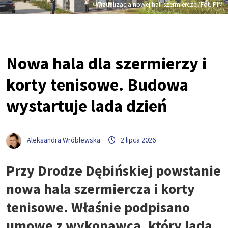
Wizualizacja nowej hali szermierczej/Fot. PIM
Nowa hala dla szermierzy i
korty tenisowe. Budowa
wystartuje lada dzień
Aleksandra Wróblewska
2 lipca 2026
Przy Drodze Dębińskiej powstanie
nowa hala szermiercza i korty
tenisowe. Właśnie podpisano
umowę z wykonawcą, który lada