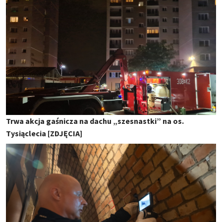
Trwa akcja gaśnicza na dachu „szesnastki” na os.
Tysiąclecia [ZDJĘCIA]