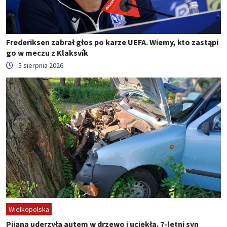
Frederiksen zabrał głos po karze UEFA. Wiemy, kto zastąpi
go w meczu z Klaksvík
5 sierpnia 2026
Wielkopolska
Pijana uderzyła autem w drzewo i uciekła. 7-letni syn