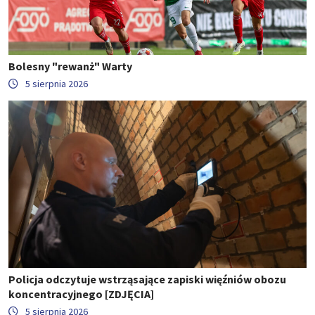
Bolesny "rewanż" Warty
5 sierpnia 2026
Policja odczytuje wstrząsające zapiski więźniów obozu
koncentracyjnego [ZDJĘCIA]
5 sierpnia 2026