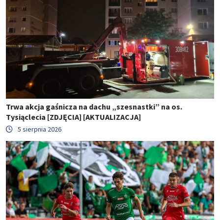
Trwa akcja gaśnicza na dachu „szesnastki” na os.
Tysiąclecia [ZDJĘCIA] [AKTUALIZACJA]
5 sierpnia 2026