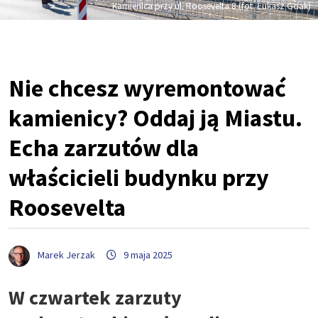
Kamienica przy ul. Roosevelta 8 (fot. Łukasz Gdak)
Nie chcesz wyremontować
kamienicy? Oddaj ją Miastu.
Echa zarzutów dla
właścicieli budynku przy
Roosevelta
Marek Jerzak
9 maja 2025
W czwartek zarzuty