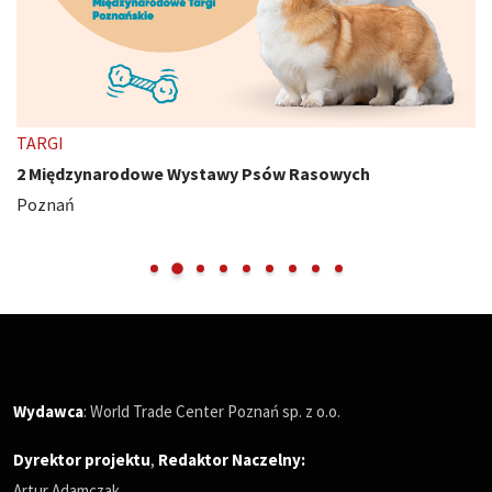
TARGI
2 Międzynarodowe Wystawy Psów Rasowych
Poznań
Wydawca
: World Trade Center Poznań sp. z o.o.
Dyrektor projektu
,
Redaktor Naczelny
:
Artur Adamczak