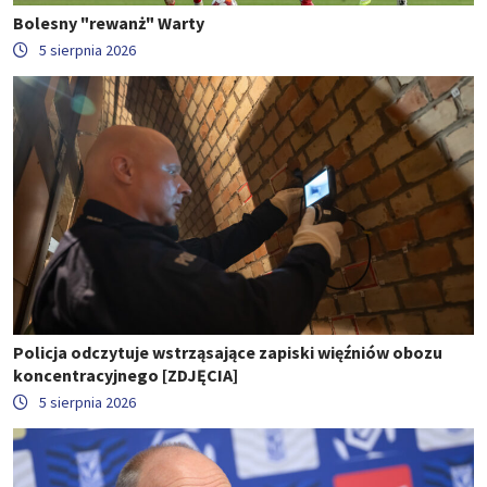
Bolesny "rewanż" Warty
5 sierpnia 2026
Policja odczytuje wstrząsające zapiski więźniów obozu
koncentracyjnego [ZDJĘCIA]
5 sierpnia 2026