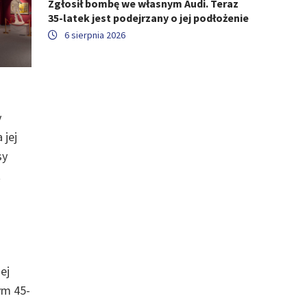
Zgłosił bombę we własnym Audi. Teraz
35-latek jest podejrzany o jej podłożenie
6 sierpnia 2026
y
 jej
sy
t
ej
ym 45-