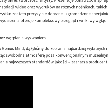
cały okres twórczości artysty. Prezentuje ponad 150 inspiru
 instalacji wideo oraz wydruków na różnych nośnikach, takich
szystko zostało precyzyjnie dobrane i zgromadzone specjalni
ydarzenia oferuje kompleksowy przegląd i wnikliwy wgląd
 bez wątpienia wyzwaniem.
enius Mind, dążyliśmy do zebrania najbardziej wybitnych i
ząc swobodną atmosferę poza konwencjonalnym muzealny
anie najwyższych standardów jakości – zaznacza producent 