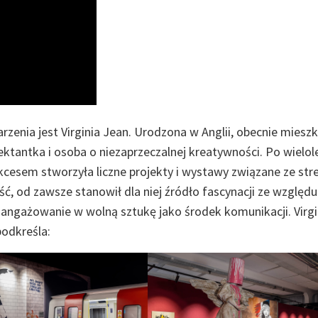
enia jest Virginia Jean. Urodzona w Anglii, obecnie miesz
ektantka i osoba o niezaprzeczalnej kreatywności. Po wielo
kcesem stworzyła liczne projekty i wystawy związane ze str
ość, od zawsze stanowił dla niej źródło fascynacji ze względu
aangażowanie w wolną sztukę jako środek komunikacji. Virgi
podkreśla: