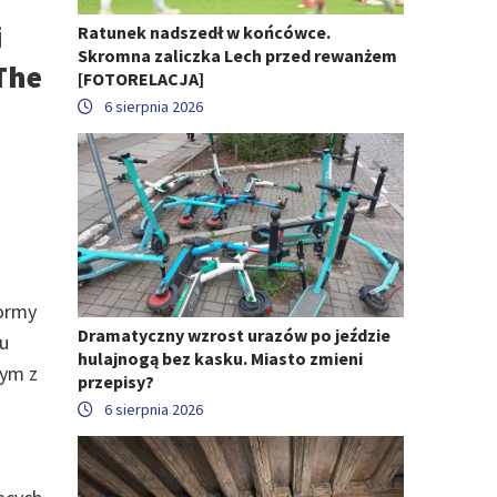
i
Ratunek nadszedł w końcówce.
Skromna zaliczka Lech przed rewanżem
The
[FOTORELACJA]
6 sierpnia 2026
normy
Dramatyczny wzrost urazów po jeździe
u
hulajnogą bez kasku. Miasto zmieni
nym z
przepisy?
6 sierpnia 2026