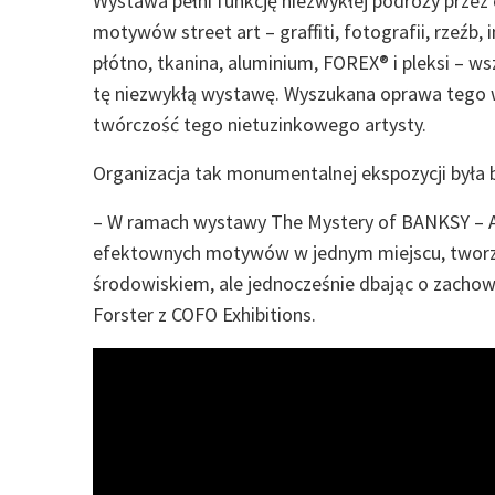
Wystawa pełni funkcję niezwykłej podróży przez 
motywów street art – graffiti, fotografii, rzeźb,
płótno, tkanina, aluminium, FOREX® i pleksi – w
tę niezwykłą wystawę. Wyszukana oprawa tego w
twórczość tego nietuzinkowego artysty.
Organizacja tak monumentalnej ekspozycji była
– W ramach wystawy The Mystery of BANKSY – A G
efektownych motywów w jednym miejscu, twor
środowiskiem, ale jednocześnie dbając o zachow
Forster z COFO Exhibitions.