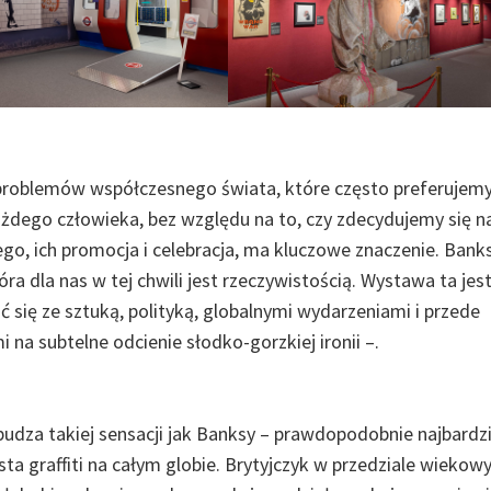
 problemów współczesnego świata, które często preferujem
dego człowieka, bez względu na to, czy zdecydujemy się na
ego, ich promocja i celebracja, ma kluczowe znaczenie. Bank
óra dla nas w tej chwili jest rzeczywistością. Wystawa ta jes
 się ze sztuką, polityką, globalnymi wydarzeniami i przede
na subtelne odcienie słodko-gorzkiej ironii –.
budza takiej sensacji jak Banksy – prawdopodobnie najbardzi
sta graffiti na całym globie. Brytyjczyk w przedziale wiekow