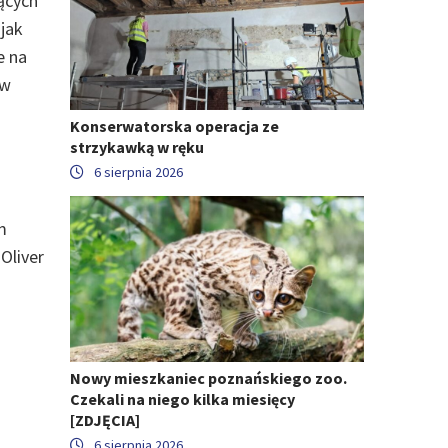
jących
 jak
e na
 w
Konserwatorska operacja ze
strzykawką w ręku
6 sierpnia 2026
m
Oliver
Nowy mieszkaniec poznańskiego zoo.
Czekali na niego kilka miesięcy
[ZDJĘCIA]
6 sierpnia 2026