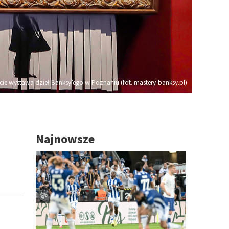
cie wystawa dzieł Banksy’ego w Poznaniu (fot. mastery-banksy.pl)
Najnowsze