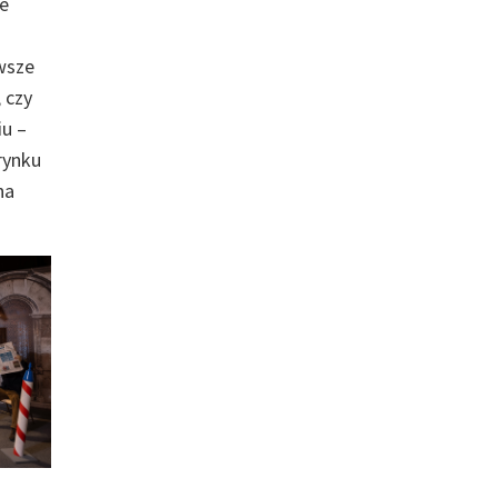
ie
awsze
 czy
iu –
rynku
na