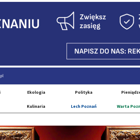
pl
i
Ekologia
Polityka
Pieniądz
Kulinaria
Lech Poznań
Warta Poz