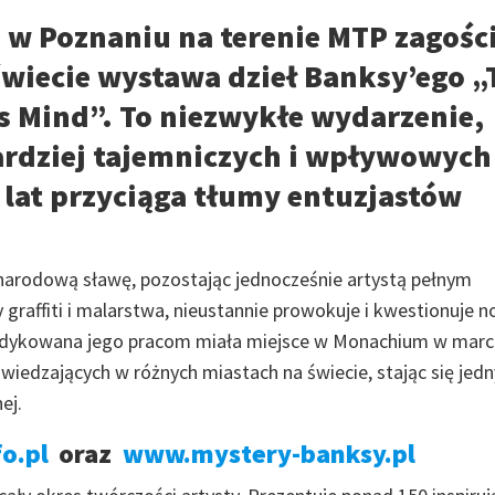
u w Poznaniu na terenie MTP zagośc
świecie wystawa dzieł Banksy’ego „
s Mind”. To niezwykłe wydarzenie,
rdziej tajemniczych i wpływowych
 lat przyciąga tłumy entuzjastów
ynarodową sławę, pozostając jednocześnie artystą pełnym
 graffiti i malarstwa, nieustannie prowokuje i kwestionuje 
dedykowana jego pracom miała miejsce w Monachium w marc
dwiedzających w różnych miastach na świecie, stając się jed
ej.
o.pl
oraz
www.mystery-banksy.pl