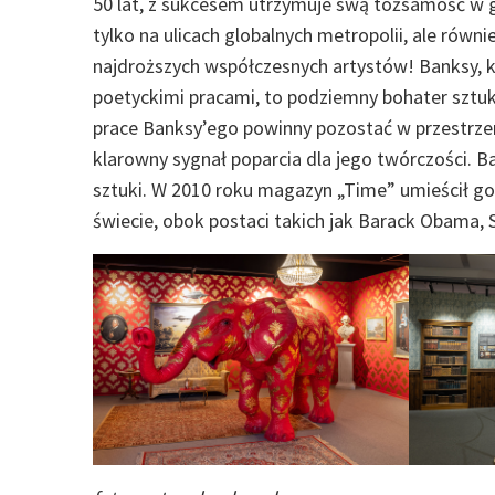
50 lat, z sukcesem utrzymuje swą tożsamość w gł
tylko na ulicach globalnych metropolii, ale równ
najdroższych współczesnych artystów! Banksy, kt
poetyckimi pracami, to podziemny bohater sztuki
prace Banksy’ego powinny pozostać w przestrzeni
klarowny sygnał poparcia dla jego twórczości. B
sztuki. W 2010 roku magazyn „Time” umieścił go 
świecie, obok postaci takich jak Barack Obama, 