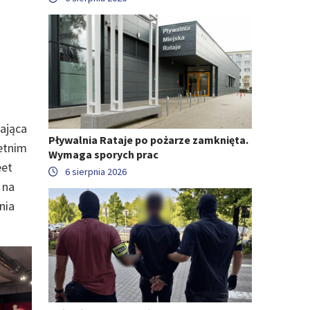
kająca
Pływalnia Rataje po pożarze zamknięta.
letnim
Wymaga sporych prac
eet
6 sierpnia 2026
 na
nia