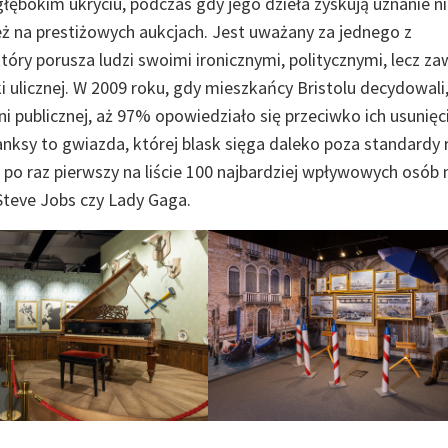
ębokim ukryciu, podczas gdy jego dzieła zyskują uznanie n
ież na prestiżowych aukcjach. Jest uważany za jednego z
óry porusza ludzi swoimi ironicznymi, politycznymi, lecz z
 ulicznej. W 2009 roku, gdy mieszkańcy Bristolu decydowali,
 publicznej, aż 97% opowiedziało się przeciwko ich usunięc
anksy to gwiazda, której blask sięga daleko poza standardy 
po raz pierwszy na liście 100 najbardziej wpływowych osób 
Steve Jobs czy Lady Gaga.