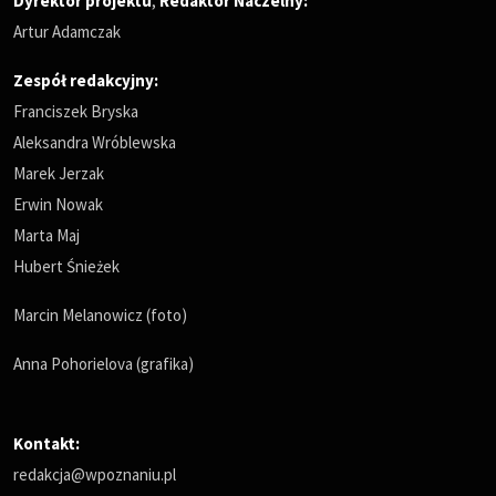
Dyrektor projektu
,
Redaktor Naczelny
:
Artur Adamczak
Zespół redakcyjny:
Franciszek Bryska
Aleksandra Wróblewska
Marek Jerzak
Erwin Nowak
Marta Maj
Hubert Śnieżek
Marcin Melanowicz (foto)
Anna Pohorielova (grafika)
Kontakt:
redakcja@wpoznaniu.pl