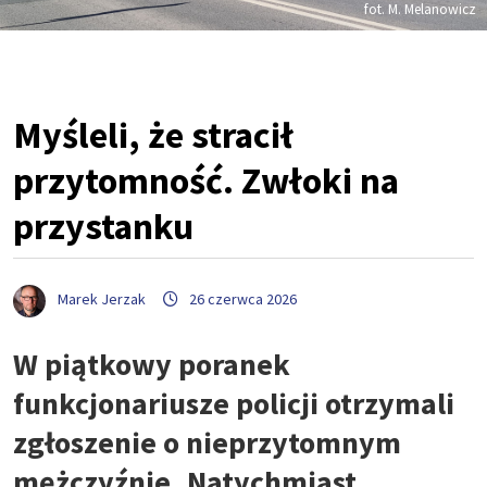
fot. M. Melanowicz
Myśleli, że stracił
przytomność. Zwłoki na
przystanku
Marek Jerzak
26 czerwca 2026
W piątkowy poranek
funkcjonariusze policji otrzymali
zgłoszenie o nieprzytomnym
mężczyźnie. Natychmiast